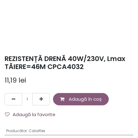
REZISTENȚĂ DRENĂ 40W/230V, Lmax
TĂIERE=46M CPCA4032
11,19
lei
Adaugă în coș
Adaugă la favorite
Producător
:
Calorflex