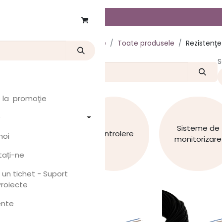
tor
Produse
Toate produsele
Rezistenţe
S
s
er
 la promoţie
k
e
Sisteme de
x
Controlere
noi
monitorizare
ați-ne
 prețuri
i un tichet - Suport
Proiecte
ente