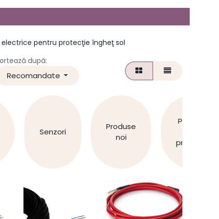
 electrice pentru protecţie îngheţ sol
ortează după:
Recomandate
Produse
Produse
Senzori
la
noi
promoţie