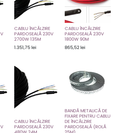
CABLU ÎNCĂLZIRE
CABLU ÎNCĂLZIRE
0V
PARDOSEALĂ 230V
PARDOSEALĂ 230V
2700W 135M
1800W 90M
1.351,75
lei
865,52
lei
BANDĂ METALICĂ DE
FIXARE PENTRU CABLU
CABLU ÎNCĂLZIRE
DE ÎNCĂLZIRE
0V
PARDOSEALĂ 230V
PARDOSEALĂ (ROLĂ
480W 24M
25M)