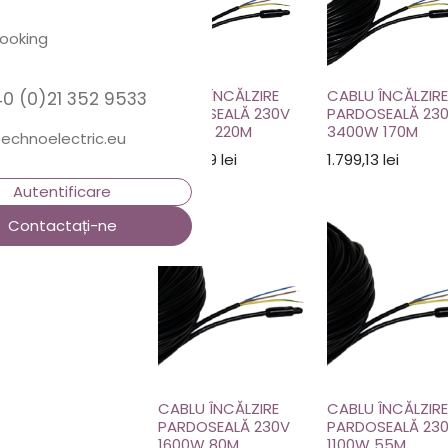
Booking
CABLU ÎNCĂLZIRE
CABLU ÎNCĂLZIRE
40 (0)21 352 9533
PARDOSEALĂ 230V
PARDOSEALĂ 23
4400W 220M
3400W 170M
echnoelectric.eu
2.333,99
lei
1.799,13
lei
Autentificare
Contactați-ne
CABLU ÎNCĂLZIRE
CABLU ÎNCĂLZIRE
PARDOSEALĂ 230V
PARDOSEALĂ 23
1600W 80M
1100W 55M