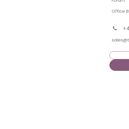
Forum
Office 
͏ +
sales@t