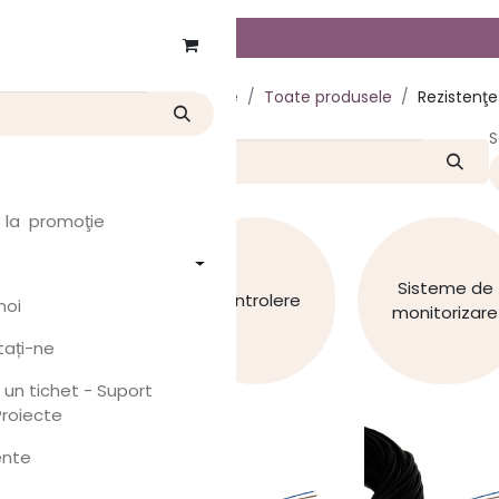
tor
Produse
Toate produsele
Rezistenţe
S
s
er
 la promoţie
k
e
Sisteme de
x
Controlere
noi
monitorizare
ați-ne
 prețuri
i un tichet - Suport
Proiecte
ente