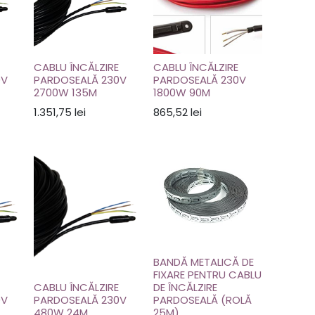
CABLU ÎNCĂLZIRE
CABLU ÎNCĂLZIRE
0V
PARDOSEALĂ 230V
PARDOSEALĂ 230V
2700W 135M
1800W 90M
1.351,75
lei
865,52
lei
BANDĂ METALICĂ DE
FIXARE PENTRU CABLU
CABLU ÎNCĂLZIRE
DE ÎNCĂLZIRE
0V
PARDOSEALĂ 230V
PARDOSEALĂ (ROLĂ
480W 24M
25M)