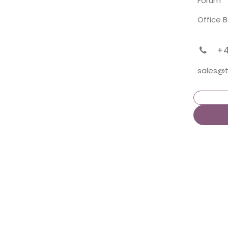
Forum
Office 
͏ +
sales@t