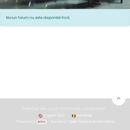
Niciun forum nu este disponibil încă.
Drepturi de autor
Numele
co​mpaniei
©
English (US)
|
română
Powered by
- Numărul 1
Open Source eCommerce