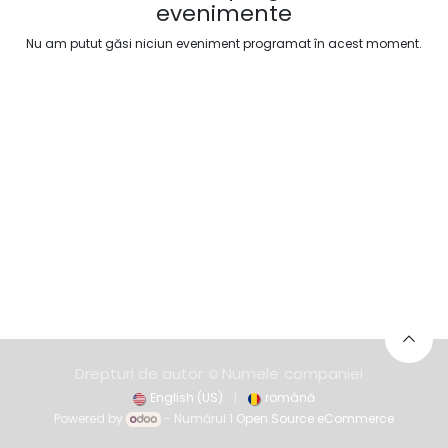
evenimente
Nu am putut găsi niciun eveniment programat în acest moment.
Drepturi de autor
Numele
co​mpaniei
©
English (US)
|
română
Powered by
- Numărul 1
Open Source eCommerce